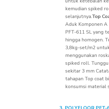
untuk ketebalan k
kemudian spiked ro
selanjutnya.
Top Co
Aduk Komponen A te
PFT-611 SL yang ter
hingga homogen. T
3,8kg-set/m2 untuk
menggunakan rosk
spiked roll. Tunggu
sekitar 3 mm Catat
tahapan Top coat 
konsumsi material 
3. POLYFLOOR PFT-6