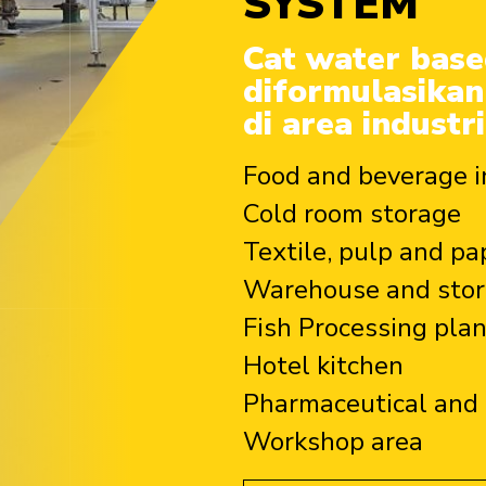
SYSTEM
Cat water base
diformulasikan
di area industr
Food and beverage i
Cold room storage
Textile, pulp and pa
Warehouse and sto
Fish Processing pla
Hotel kitchen
Pharmaceutical and 
Workshop area