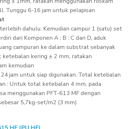
ering ± 1mm, ratakan menggunakan roskam
ll. Tunggu 6-16 jam untuk pelapisan
at
rlebih dahulu. Kemudian campur 1 (satu) set
diri dari Komponen A : B : C dan D, aduk
uang campuran ke dalam substrat sebanyak
 ketebalan kering ± 2 mm, ratakan
am kemudian
 24 jam untuk siap digunakan. Total ketebalan
an : Untuk total ketebalan 4 mm, pada
bisa menggunakan PFT-613 MF dengan
sebesar 5,7kg-set/m2 (3 mm)
15 HF (PU HF)