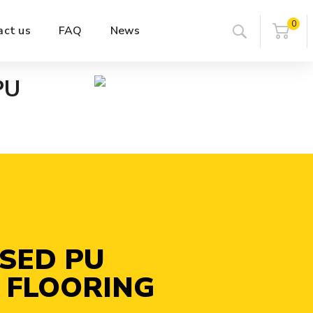
0
act us
FAQ
News
PU
SED PU
 FLOORING