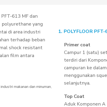
 PFT-613 MF dan
d polyurethane yang
1. POLYFLOOR PFT-6
ai di area industri
tahan terhadap beban
Primer coat
mal shock resistant
Campur 1 (satu) se
alan film antara
terdiri dari Kompo
campuran ke dalam 
menggunakan squeg
selanjutnya.
, industri makanan dan minuman,
Top Coat
Aduk Komponen A te