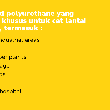
d polyurethane yang
 khusus untuk cat lantai
i, termasuk :
ndustrial areas
per plants
rage
nts
hospital