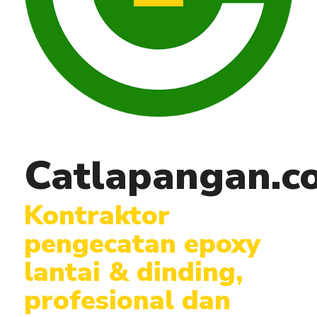
Catlapangan.c
Kontraktor
pengecatan epoxy
lantai & dinding,
profesional dan