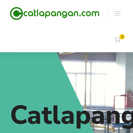
0
Catlapan