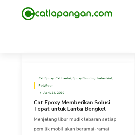
Cat Epoxy
,
Cat Lantai
,
Epoxy Flooring
,
Industrial
,
Polyfloor
April 24, 2020
Cat Epoxy Memberikan Solusi
Tepat untuk Lantai Bengkel
Menjelang libur mudik lebaran setiap
pemilik mobil akan beramai-ramai