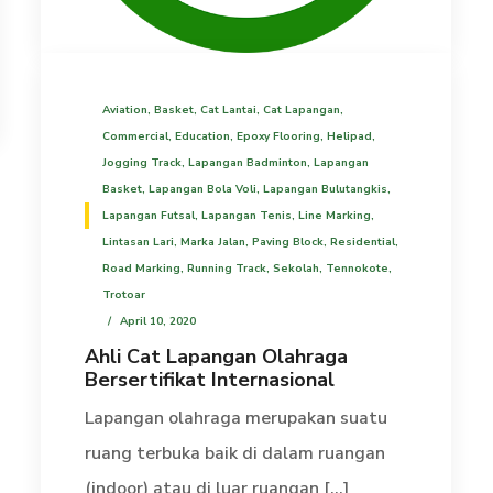
Aviation
,
Basket
,
Cat Lantai
,
Cat Lapangan
,
Commercial
,
Education
,
Epoxy Flooring
,
Helipad
,
Jogging Track
,
Lapangan Badminton
,
Lapangan
Basket
,
Lapangan Bola Voli
,
Lapangan Bulutangkis
,
Lapangan Futsal
,
Lapangan Tenis
,
Line Marking
,
Lintasan Lari
,
Marka Jalan
,
Paving Block
,
Residential
,
Road Marking
,
Running Track
,
Sekolah
,
Tennokote
,
Trotoar
April 10, 2020
Ahli Cat Lapangan Olahraga
Bersertifikat Internasional
Lapangan olahraga merupakan suatu
ruang terbuka baik di dalam ruangan
(indoor) atau di luar ruangan [...]