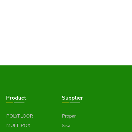
Product
Supplier
POLYFLOOR
Propan
MULTIPOX
Sika