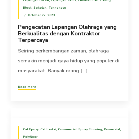
Lapangan Futsal
,
Lapangan Tenis
,
Lintasan Lari
,
Paving
Block
,
Sekolah
,
Tennokote
October 22, 2023
Pengecatan Lapangan Olahraga yang
Berkualitas dengan Kontraktor
Terpercaya
Seiring perkembangan zaman, olahraga
semakin menjadi gaya hidup yang populer di
masyarakat. Banyak orang [...]
Read more
Cat Epoxy
,
Cat Lantai
,
Commercial
,
Epoxy Flooring
,
Komersial
,
Polyfloor