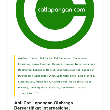
Aviation
,
Basket
,
Cat Lantai
,
Cat Lapangan
,
Commercial
,
Education
,
Epoxy Flooring
,
Helipad
,
Jogging Track
,
Lapangan
Badminton
,
Lapangan Basket
,
Lapangan Bola Voli
,
Lapangan
Bulutangkis
,
Lapangan Futsal
,
Lapangan Tenis
,
Line Marking
,
Lintasan Lari
,
Marka Jalan
,
Paving Block
,
Residential
,
Road
Marking
,
Running Track
,
Sekolah
,
Tennokote
,
Trotoar
April 10, 2020
Ahli Cat Lapangan Olahraga
Bersertifikat Internasional