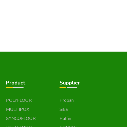
Product
Supplier
POLYFLOOR
Propan
MULTIPOX
Sika
SYNCOFLOOR
Puffin