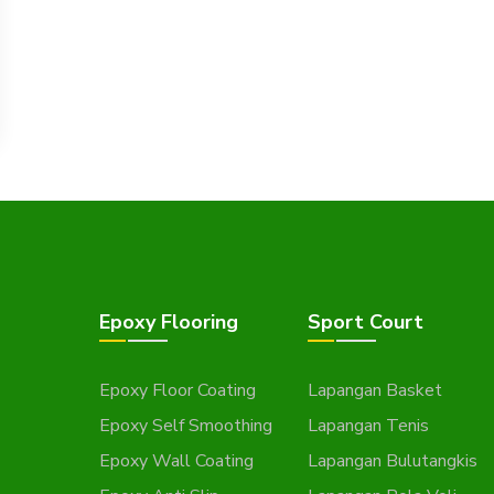
Epoxy Flooring
Sport Court
Epoxy Floor Coating
Lapangan Basket
Epoxy Self Smoothing
Lapangan Tenis
Epoxy Wall Coating
Lapangan Bulutangkis