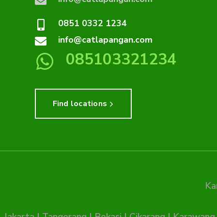
0851 0332 1234
info@catlapangan.com
085103321234
Find locations
Ka