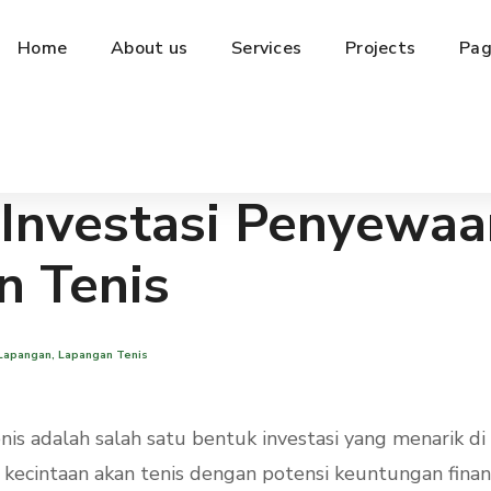
Home
About us
Services
Projects
Pag
 Investasi Penyewaa
n Tenis
 Lapangan
,
Lapangan Tenis
s adalah salah satu bentuk investasi yang menarik di 
ecintaan akan tenis dengan potensi keuntungan finan