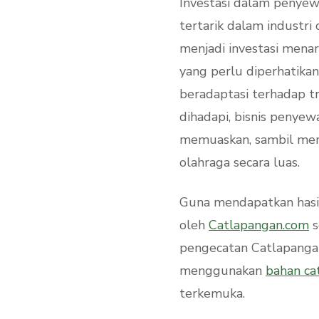
Investasi dalam penyewa
tertarik dalam industr
menjadi investasi menar
yang perlu diperhatika
beradaptasi terhadap tr
dihadapi, bisnis penye
memuaskan, sambil mem
olahraga secara luas.
Guna mendapatkan hasil
oleh
Catlapangan.com
s
pengecatan Catlapangan
menggunakan
bahan ca
terkemuka.