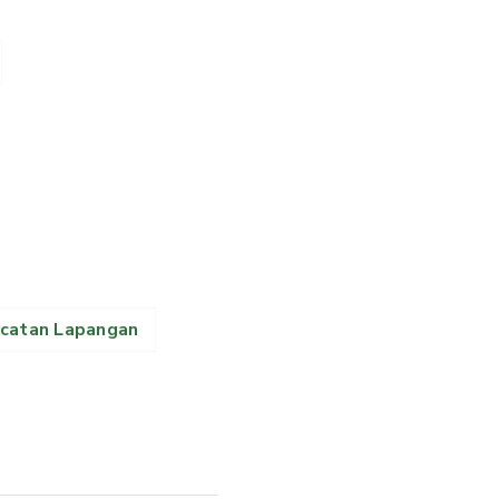
catan Lapangan