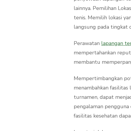
lainnya. Pemilihan Loka
tenis. Memilih lokasi ya
langsung pada tingkat 
Perawatan
lapangan te
mempertahankan reputasi
membantu memperpanja
Mempertimbangkan pote
menambahkan fasilitas la
turnamen, dapat menjad
pengalaman pengguna den
fasilitas kesehatan da