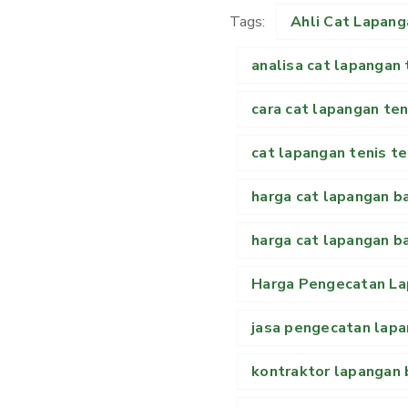
Tags:
Ahli Cat Lapang
analisa cat lapangan 
cara cat lapangan ten
cat lapangan tenis te
harga cat lapangan b
harga cat lapangan b
Harga Pengecatan La
jasa pengecatan lap
kontraktor lapangan