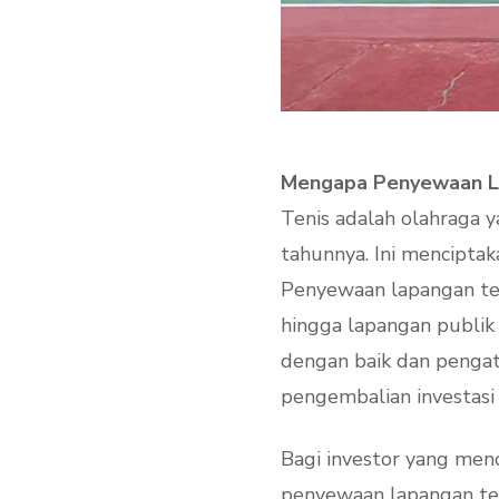
Mengapa Penyewaan Lap
Tenis adalah olahraga 
tahunnya. Ini menciptak
Penyewaan lapangan teni
hingga lapangan publik
dengan baik dan pengat
pengembalian investasi 
Bagi investor yang menc
penyewaan lapangan ten