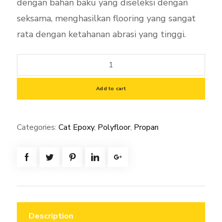
dengan bahan baku yang diseleksi dengan
seksama, menghasilkan flooring yang sangat
rata dengan ketahanan abrasi yang tinggi.
Polyfloor
PFT-
215
Add to cart
M-
2K
Categories:
Cat Epoxy
,
Polyfloor
,
Propan
SF
Traffic
Yellow-
20Kgset
Cat
Epoxy
Lantai
Description