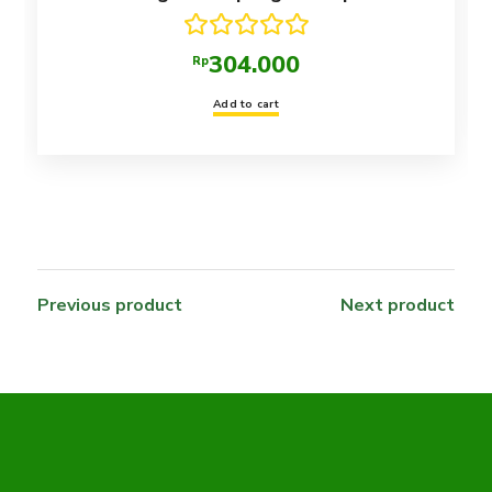
Rated
5.00
304.000
Rp
out of 5
Add to cart
Previous product
Next product