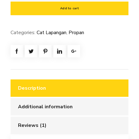
1000
Add to cart
WA
Dark
Categories:
Cat Lapangan
,
Propan
Blue
4.5Kg
Cat
Lapangan
Propan
quantity
Description
Additional information
Reviews (1)