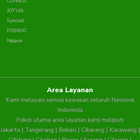
CONSOL
JOTUN
Syncoat
FOSROC
Nippon
Area Layanan
Kami melayani semua kawasan seluruh Nasional
Indonesia
Fokus utama area layanan kami meliputi
Jakarta
|
Tangerang
|
Bekasi
|
Cikarang
|
Karawang
|
Cibitung
|
Cirebon
|
Bogor
|
Serang
|
Cilegon
|