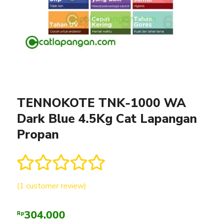
TENNOKOTE TNK-1000 WA
Dark Blue 4.5Kg Cat Lapangan
Propan
Rated
1
5.00
(
1
customer review)
out of 5
based on
304.000
Rp